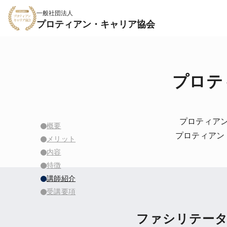
一般社団法人
プロティアン・キャリア協会
プロテ
プロティア
概要
プロティアン
メリット
内容
特徴
講師紹介
受講要項
ファシリテータ