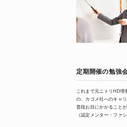
定期開催の勉強
これまで元ニトリHD理
の、カゴメ社へのキャ
普段お目にかかることが
（認定メンター・ファ