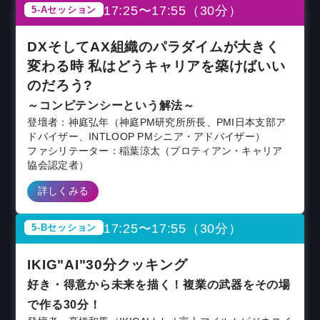
17:25〜17:55（30分）
5-Aセッション
DXそしてAX組織のパラダイムが大きく
変わる時 私はどうキャリアを築けばいい
のだろう?
～コンピテンシーという解法～
登壇者：神庭弘年（神庭PM研究所所長、PMI日本支部ア
ドバイザー、INTLOOP PMシニア・アドバイザー）
ファシリテーター：稲葉涼太（プロティアン・キャリア
協会認定者）
詳しくみる
17:25〜17:55（30分）
5-Bセッション
IKIG"AI"30分クッキング
好き・得意から未来を描く！複業の武器をその場
で作る30分！