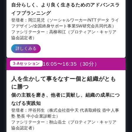
自分らしく、より良く生きるためのアドバンスラ
イフプランニング
登壇者：岡江晃児（ソーシャルワーカー/NTTデータ ライ
フデザイン/全国終身サポート事業SW研究会共同代表）
ファシリテーター：高柳和江（プロティアン・キャリア
協会認定者）
詳しくみる
16:05〜16:35（30分）
3-Aセッション
人を生かして事をなすー個と組織がとも
に勝つ
個の主観を磨き、他者に貢献し、組織の成果につ
なげる実践知
登壇者：坪谷邦生（株式会社壺中天 代表取締役 壺中人事
塾 塾長 中小企業診断士）
ファシリテーター：秋山岳士（プロティアン・キャリア
協会認定者）