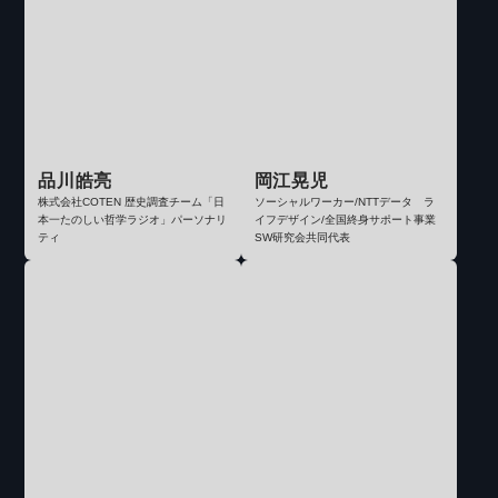
品川皓亮
岡江晃児
株式会社COTEN 歴史調査チーム「日
ソーシャルワーカー/NTTデータ ラ
本一たのしい哲学ラジオ」パーソナリ
イフデザイン/全国終身サポート事業
ティ
SW研究会共同代表