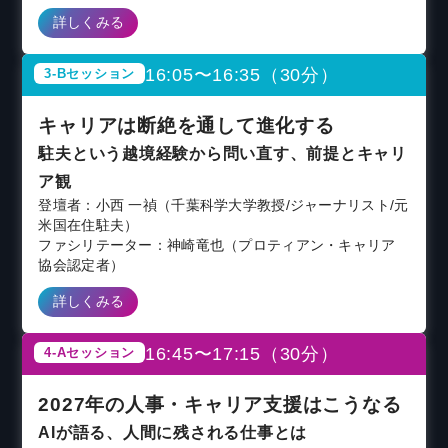
詳しくみる
16:05〜16:35（30分）
3-Bセッション
キャリアは断絶を通して進化する
駐夫という越境経験から問い直す、前提とキャリ
ア観
登壇者：小西 一禎（千葉科学大学教授/ジャーナリスト/元
米国在住駐夫）
ファシリテーター：神崎竜也（プロティアン・キャリア
協会認定者）
詳しくみる
16:45〜17:15（30分）
4-Aセッション
2027年の人事・キャリア支援はこうなる
AIが語る、人間に残される仕事とは