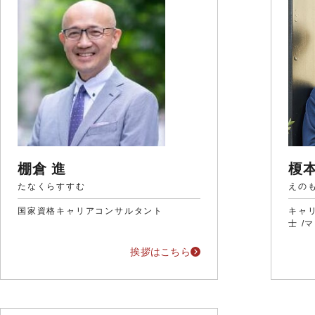
棚倉 進
榎
たなくらすすむ
えの
国家資格キャリアコンサルタント
キャリ
士 /
挨拶はこちら