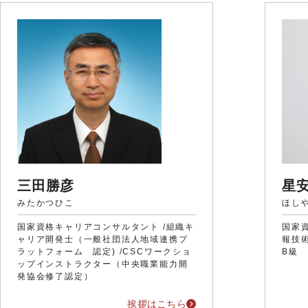
三田勝彦
星
みたかつひこ
ほし
国家資格キャリアコンサルタント /組織キ
国家
ャリア開発士（一般社団法人地域連携プ
報技
ラットフォーム 認定) /CSCワークショ
B級
ップインストラクター（中央職業能力開
発協会修了認定）
挨拶はこちら