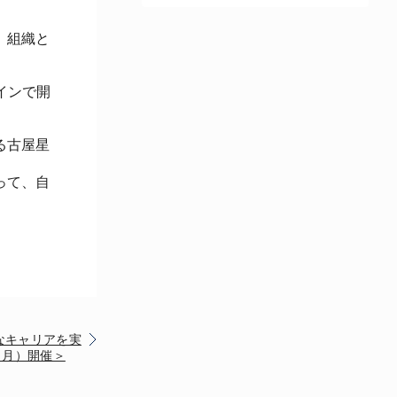
、組織と
インで開
る古屋星
って、自
なキャリアを実
（月）開催＞