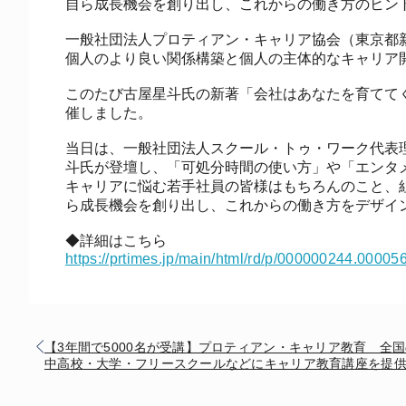
自ら成長機会を創り出し、これからの働き方のヒン
一般社団法人プロティアン・キャリア協会（東京都
個人のより良い関係構築と個人の主体的なキャリア
このたび古屋星斗氏の新著「会社はあなたを育ててく
催しました。
当日は、一般社団法人スクール・トゥ・ワーク代表
斗氏が登壇し、「可処分時間の使い方」や「エンタ
キャリアに悩む若手社員の皆様はもちろんのこと、
ら成長機会を創り出し、これからの働き方をデザイ
◆詳細はこちら
https://prtimes.jp/main/html/rd/p/000000244.00005
【3年間で5000名が受講】プロティアン・キャリア教育 全
中高校・大学・フリースクールなどにキャリア教育講座を提