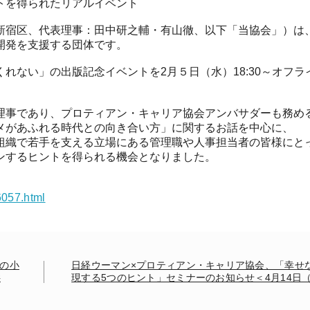
トを得られたリアルイベント
新宿区、代表理事：田中研之輔・有山徹、以下「当協会」）は
開発を支援する団体です。
れない」の出版記念イベントを2月５日（水）18:30～オフラ
理事であり、プロティアン・キャリア協会アンバサダーも務め
メがあふれる時代との向き合い方」に関するお話を中心に、
組織で若手を支える立場にある管理職や人事担当者の皆様にと
ンするヒントを得られる機会となりました。
6057.html
国の小
日経ウーマン×プロティアン・キャリア協会、「幸せ
供
現する5つのヒント」セミナーのお知らせ＜4月14日