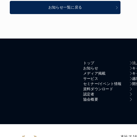
お知らせ一覧に戻る
トップ
法
お知らせ
キ
メディア掲載
キ
サービス
越
セミナー/イベント情報
開
資料ダウンロード
認定者
協会概要
本社:〒16