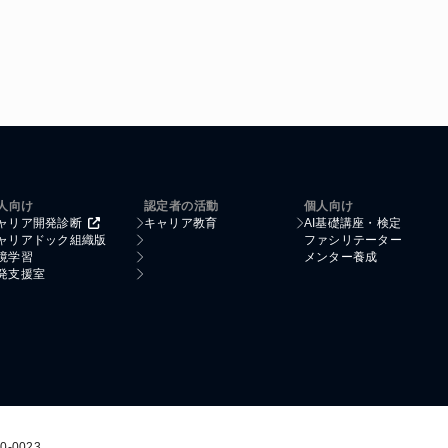
人向け
認定者の活動
個人向け
ャリア開発診断
キャリア教育
AI基礎講座・検定
ャリアドック組織版
ファシリテーター
境学習
メンター養成
発支援室
0-0023