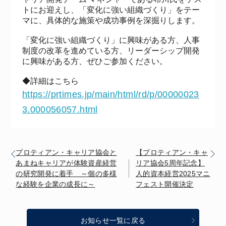
トにお迎えし、「変化に強い組織づくり」をテー
マに、具体的な施策や成功事例を深掘りします。
「変化に強い組織づくり」に興味がある方、人事
制度の改革を進めている方、リーダーシップ開発
に興味がある方、ぜひご参加ください。
◆詳細はこちら
https://prtimes.jp/main/html/rd/p/00000023
3.000056057.html
プロティアン・キャリア協会と
【プロティアン・キャ
あまねキャリアが体験資産経営
リア協会5周年記念】
の研究開発に着手 ～個の多様
人的資本経営2025マニ
な経験を企業の成長に～
フェスト開催決定
お知らせ一覧に戻る