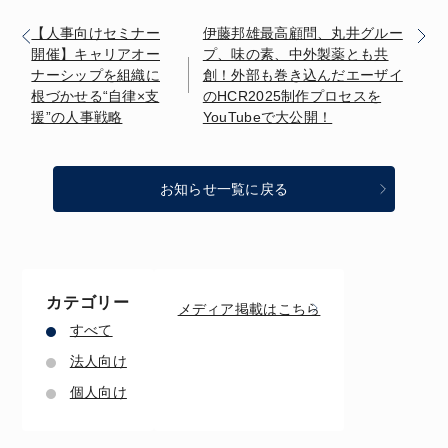
【人事向けセミナー
伊藤邦雄最高顧問、丸井グルー
開催】キャリアオー
プ、味の素、中外製薬とも共
ナーシップを組織に
創！外部も巻き込んだエーザイ
根づかせる“自律×支
のHCR2025制作プロセスを
援”の人事戦略
YouTubeで大公開！
お知らせ一覧に戻る
カテゴリー
メディア掲載はこちら
すべて
法人向け
個人向け