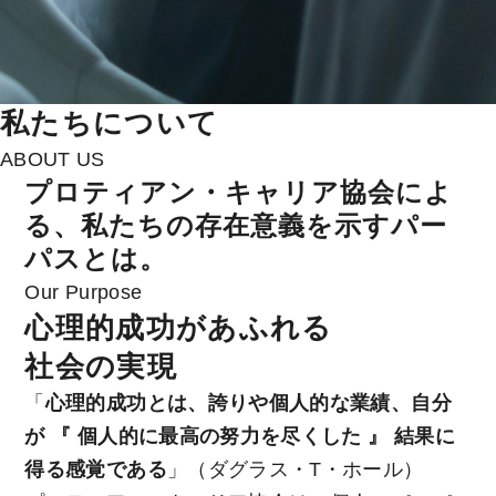
私たちについて
ABOUT US
プロティアン・キャリア協会によ
る、私たちの
存
在
意
義
を示すパー
パスとは。
Our Purpose
心理的成功があふれる
社会の実現
「
心理的成功とは、誇りや個人的な業績、自分
が 『 個人的に最高の努力を尽くした 』 結果に
得る感覚である
」（ダグラス・T・ホール）