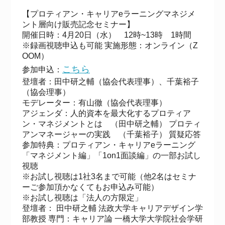
【プロティアン・キャリアeラーニングマネジメ
ント層向け販売記念セミナー】
開催日時：4月20日（水） 12時~13時 1時間
※録画視聴申込も可能 実施形態：オンライン（Z
OOM）
こちら
参加申込：
登壇者：田中研之輔（協会代表理事）、千葉裕子
（協会理事）
モデレーター：有山徹（協会代表理事）
アジェンダ：人的資本を最大化するプロティア
ン・マネジメントとは （田中研之輔） プロティ
アンマネージャーの実践 （千葉裕子） 質疑応答
参加特典：プロティアン・キャリアeラーニング
「マネジメント編」「1on1面談編」の一部お試し
視聴
※お試し視聴は1社3名まで可能（他2名はセミナ
ーご参加頂かなくてもお申込み可能）
※お試し視聴は「法人の方限定」
登壇者： 田中研之輔 法政大学キャリアデザイン学
部教授 専門：キャリア論 一橋大学大学院社会学研