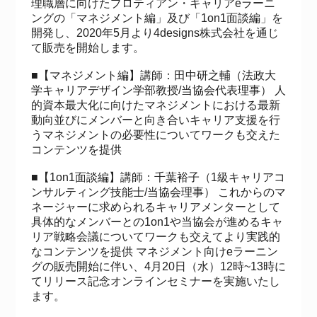
理職層に向けたプロティアン・キャリアeラーニ
ングの「マネジメント編」及び「1on1面談編」を
開発し、2020年5月より4designs株式会社を通じ
て販売を開始します。
​■【マネジメント編】講師：田中研之輔（法政大
学キャリアデザイン学部教授/当協会代表理事） 人
的資本最大化に向けたマネジメントにおける最新
動向並びにメンバーと向き合いキャリア支援を行
うマネジメントの必要性についてワークも交えた
コンテンツを提供
■【1on1面談編】講師：千葉裕子（1級キャリアコ
ンサルティング技能士/当協会理事） これからのマ
ネージャーに求められるキャリアメンターとして
具体的なメンバーとの1on1や当協会が進めるキャ
リア戦略会議についてワークも交えてより実践的
なコンテンツを提供 マネジメント向けeラーニン
グの販売開始に伴い、4月20日（水）12時~13時に
てリリース記念オンラインセミナーを実施いたし
ます。