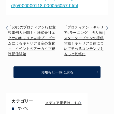
d/p/000000118.000056057.html
「50代のプロティアン行動変
「プロティアン・キャリ
容事例大公開！～株式会社エ
アeラーニング」法人向け
クサのキャリア自律プログラ
スタータープランの提供
ムによるキャリア資産の変化
開始！キャリア自律につ
～」イベントのアーカイブ視
いて学べるコンテンツを
聴配信開始
もっと気軽に
お知らせ一覧に戻る
カテゴリー
メディア掲載はこちら
すべて