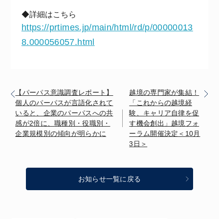
◆詳細はこちら
https://prtimes.jp/main/html/rd/p/00000013
8.000056057.html
【パーパス意識調査レポート】
越境の専門家が集結！
個人のパーパスが言語化されて
「これからの越境経
いると、企業のパーパスへの共
験、キャリア自律を促
感が2倍に、職種別・役職別・
す機会創出」越境フォ
企業規模別の傾向が明らかに
ーラム開催決定＜10月
3日＞
お知らせ一覧に戻る