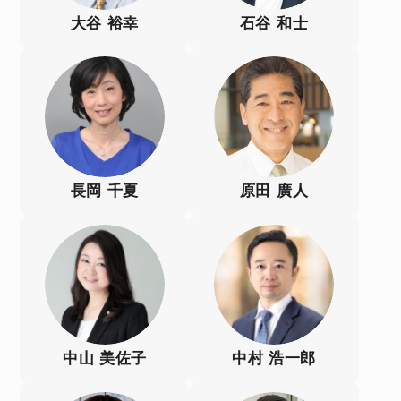
大谷 裕幸
石谷 和士
長岡 千夏
原田 廣人
中山 美佐子
中村 浩一郎