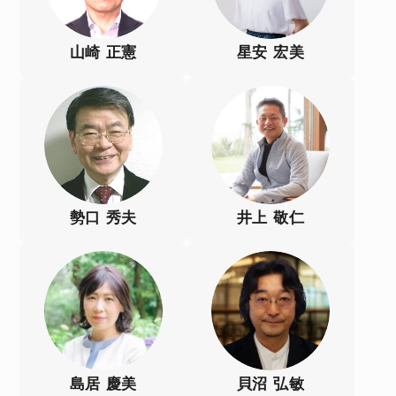
山崎 正憲
星安 宏美
勢口 秀夫
井上 敬仁
島居 慶美
貝沼 弘敏