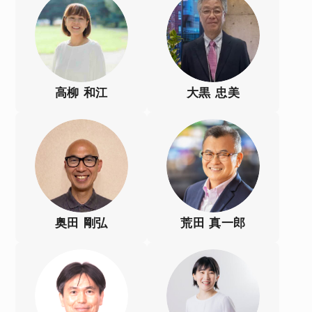
高柳 和江
大黒 忠美
奥田 剛弘
荒田 真一郎