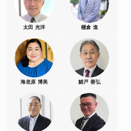
太田 光洋
棚倉 進
海老原 博美
鯖戸 善弘