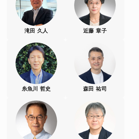
滝田 久人
近藤 章子
糸魚川 哲史
森田 祐司