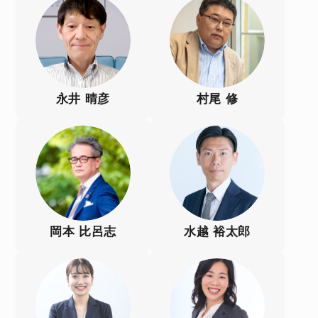
永井 晴彦
村尾 修
岡本 比呂志
水越 裕太郎