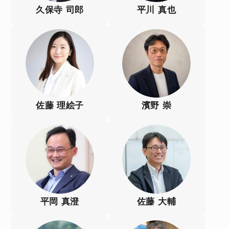
久保寺 司郎
平川 真也
佐藤 理絵子
濱野 崇
平岡 真澄
佐藤 大輔