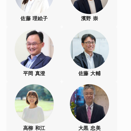
佐藤 理絵子
濱野 崇
平岡 真澄
佐藤 大輔
高柳 和江
大黒 忠美