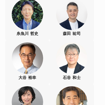
糸魚川 哲史
森田 祐司
大谷 裕幸
石谷 和士