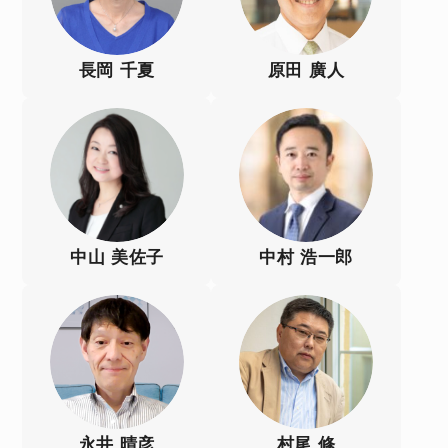
長岡 千夏
原田 廣人
中山 美佐子
中村 浩一郎
永井 晴彦
村尾 修