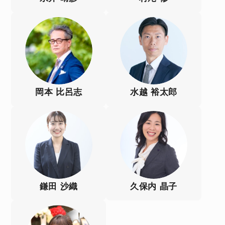
岡本 比呂志
水越 裕太郎
鎌田 沙織
久保内 晶子