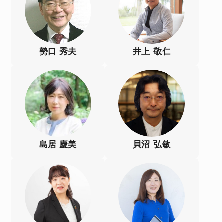
勢口 秀夫
井上 敬仁
島居 慶美
貝沼 弘敏