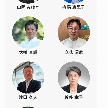
山岡 みゆき
有馬 恵里子
大橋 直輝
立花 昭彦
滝田 久人
近藤 章子