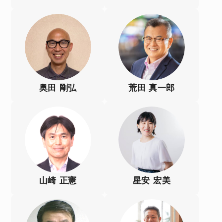
奥田 剛弘
荒田 真一郎
山崎 正憲
星安 宏美