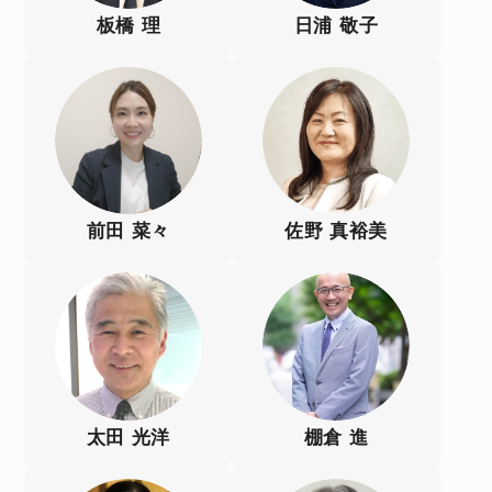
板橋 理
日浦 敬子
前田 菜々
佐野 真裕美
太田 光洋
棚倉 進