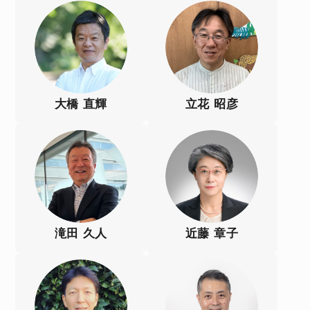
大橋 直輝
立花 昭彦
滝田 久人
近藤 章子