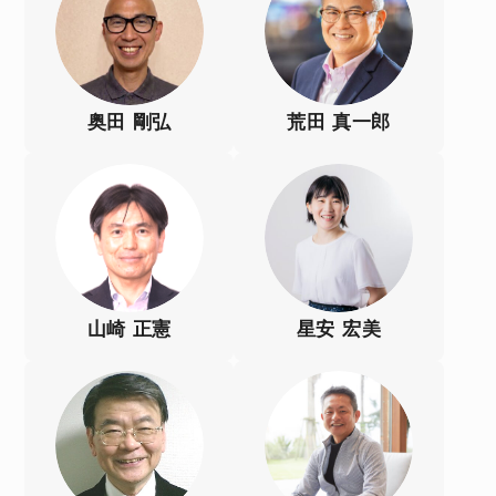
奥田 剛弘
荒田 真一郎
山崎 正憲
星安 宏美