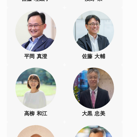
平岡 真澄
佐藤 大輔
高柳 和江
大黒 忠美