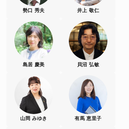
勢口 秀夫
井上 敬仁
島居 慶美
貝沼 弘敏
山岡 みゆき
有馬 恵里子