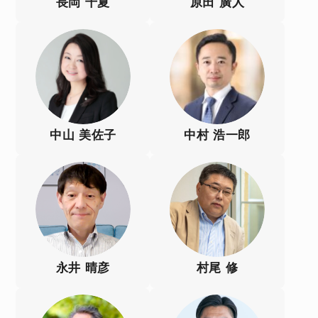
長岡 千夏
原田 廣人
中山 美佐子
中村 浩一郎
永井 晴彦
村尾 修