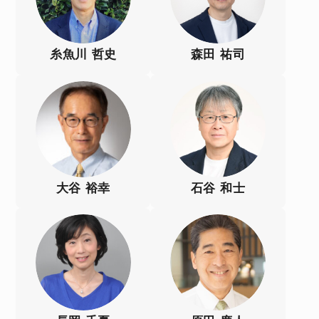
糸魚川 哲史
森田 祐司
大谷 裕幸
石谷 和士