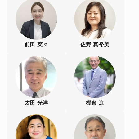
前田 菜々
佐野 真裕美
太田 光洋
棚倉 進