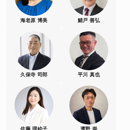
海老原 博美
鯖戸 善弘
久保寺 司郎
平川 真也
佐藤 理絵子
濱野 崇