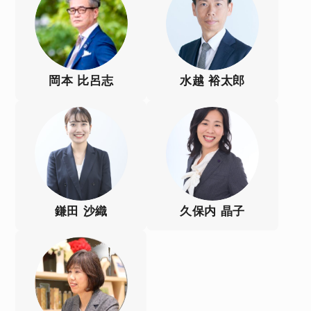
岡本 比呂志
水越 裕太郎
鎌田 沙織
久保内 晶子