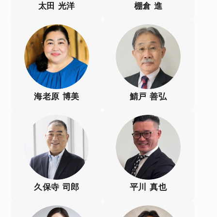
太田 光洋
棚倉 進
海老原 博美
鯖戸 善弘
久保寺 司郎
平川 真也