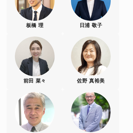
板橋 理
日浦 敬子
前田 菜々
佐野 真裕美