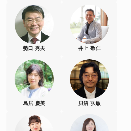
勢口 秀夫
井上 敬仁
島居 慶美
貝沼 弘敏