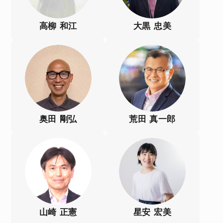
高柳 和江
大黒 忠美
奥田 剛弘
荒田 真一郎
山崎 正憲
星安 宏美