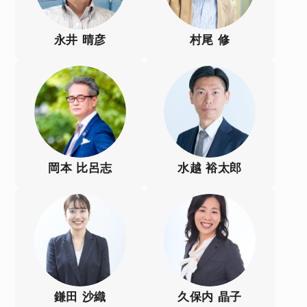
永井 晴彦
村尾 修
岡本 比呂志
水越 裕太郎
鎌田 沙織
久保内 晶子