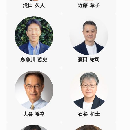
滝田 久人
近藤 章子
糸魚川 哲史
森田 祐司
大谷 裕幸
石谷 和士