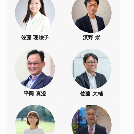
佐藤 理絵子
濱野 崇
平岡 真澄
佐藤 大輔