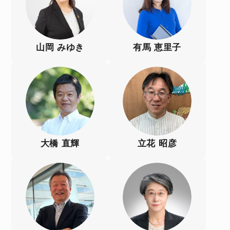
山岡 みゆき
有馬 恵里子
大橋 直輝
立花 昭彦