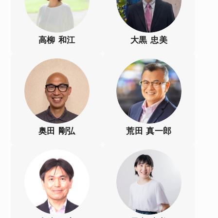
高柳 和江
大黒 忠美
奥田 剛弘
荒田 真一郎