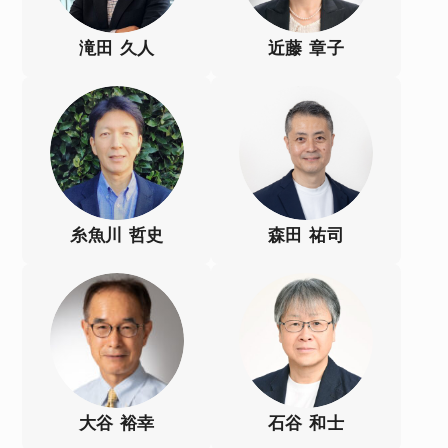
滝田 久人
近藤 章子
糸魚川 哲史
森田 祐司
大谷 裕幸
石谷 和士