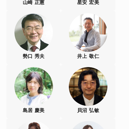
山崎 正憲
星安 宏美
勢口 秀夫
井上 敬仁
島居 慶美
貝沼 弘敏