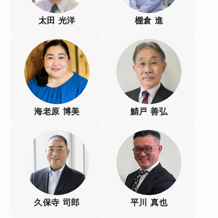
太田 光洋
棚倉 進
海老原 博美
鯖戸 善弘
久保寺 司郎
平川 真也