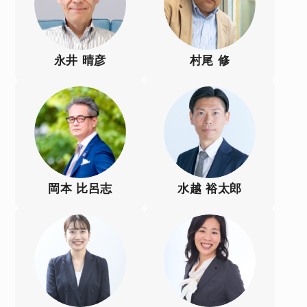
永井 晴彦
村尾 修
岡本 比呂志
水越 裕太郎