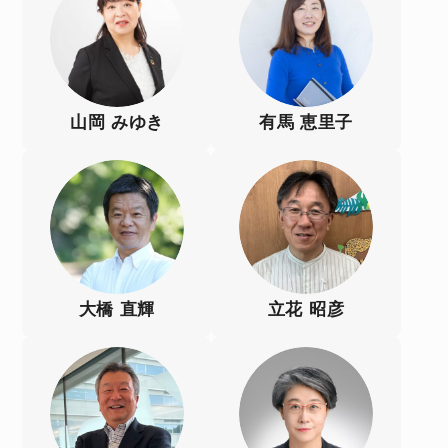
山岡 みゆき
有馬 恵里子
大橋 直輝
立花 昭彦