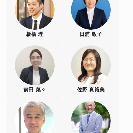
板橋 理
日浦 敬子
前田 菜々
佐野 真裕美