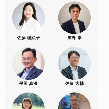
佐藤 理絵子
濱野 崇
平岡 真澄
佐藤 大輔