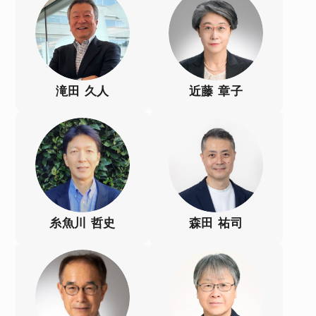
滝田 久人
近藤 章子
糸魚川 哲史
森田 祐司