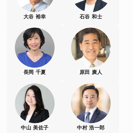
大谷 裕幸
石谷 和士
長岡 千夏
原田 廣人
中山 美佐子
中村 浩一郎