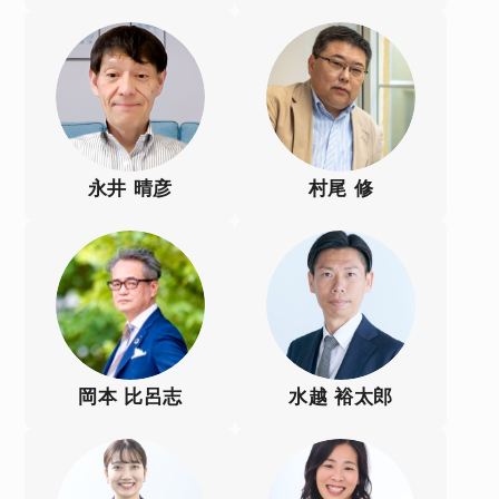
永井 晴彦
村尾 修
岡本 比呂志
水越 裕太郎