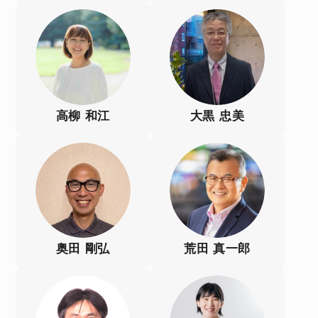
高柳 和江
大黒 忠美
奥田 剛弘
荒田 真一郎