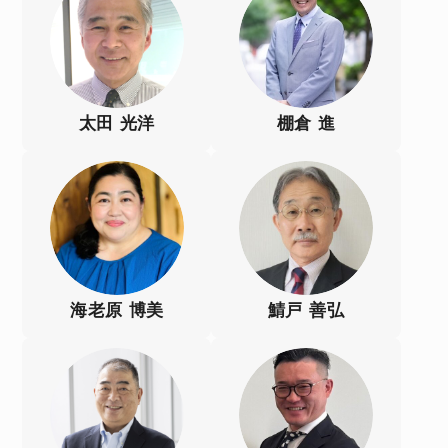
太田 光洋
棚倉 進
海老原 博美
鯖戸 善弘