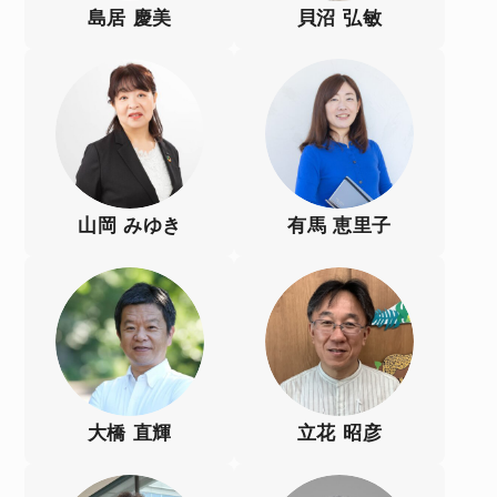
島居 慶美
貝沼 弘敏
山岡 みゆき
有馬 恵里子
大橋 直輝
立花 昭彦