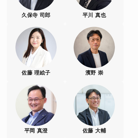
久保寺 司郎
平川 真也
佐藤 理絵子
濱野 崇
平岡 真澄
佐藤 大輔