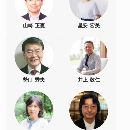
山崎 正憲
星安 宏美
勢口 秀夫
井上 敬仁