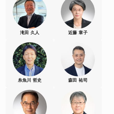
滝田 久人
近藤 章子
糸魚川 哲史
森田 祐司