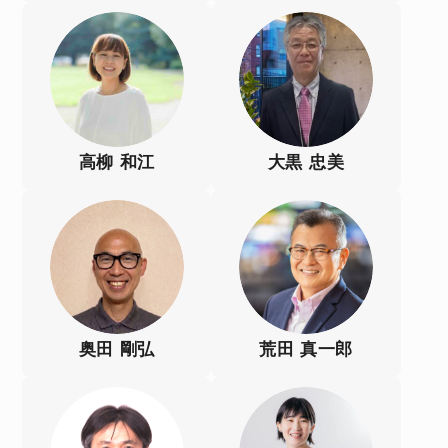
高柳 和江
大黒 忠美
奥田 剛弘
荒田 真一郎