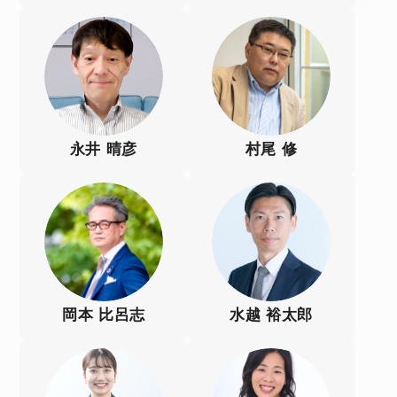
永井 晴彦
村尾 修
岡本 比呂志
水越 裕太郎