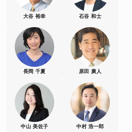
大谷 裕幸
石谷 和士
長岡 千夏
原田 廣人
中山 美佐子
中村 浩一郎