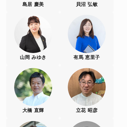
島居 慶美
貝沼 弘敏
山岡 みゆき
有馬 恵里子
大橋 直輝
立花 昭彦