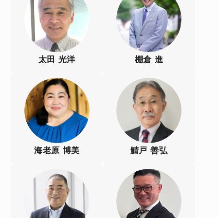
太田 光洋
棚倉 進
海老原 博美
鯖戸 善弘