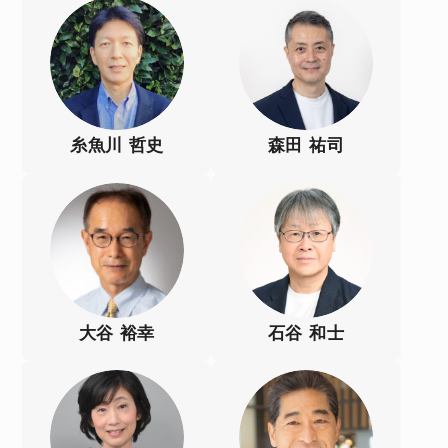
糸魚川 哲史
森田 祐司
大谷 裕幸
石谷 和士