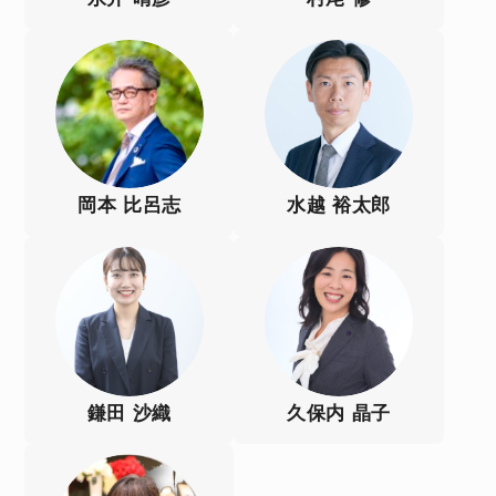
岡本 比呂志
水越 裕太郎
鎌田 沙織
久保内 晶子