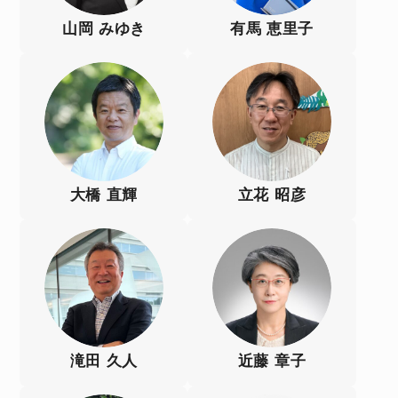
山岡 みゆき
有馬 恵里子
大橋 直輝
立花 昭彦
滝田 久人
近藤 章子