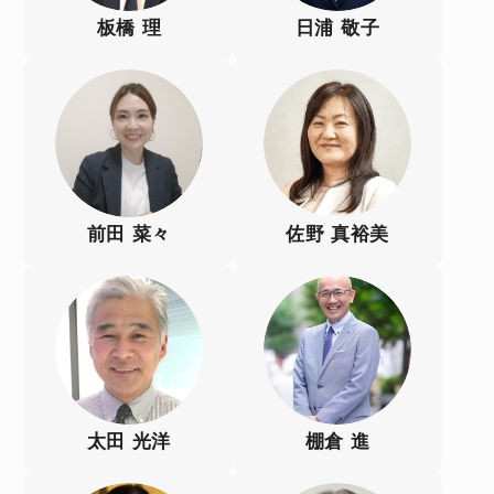
板橋 理
日浦 敬子
前田 菜々
佐野 真裕美
太田 光洋
棚倉 進