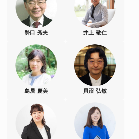
勢口 秀夫
井上 敬仁
島居 慶美
貝沼 弘敏