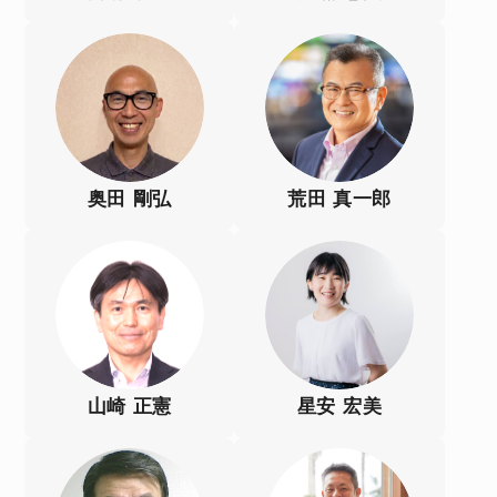
奥田 剛弘
荒田 真一郎
山崎 正憲
星安 宏美