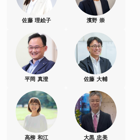
佐藤 理絵子
濱野 崇
平岡 真澄
佐藤 大輔
高柳 和江
大黒 忠美