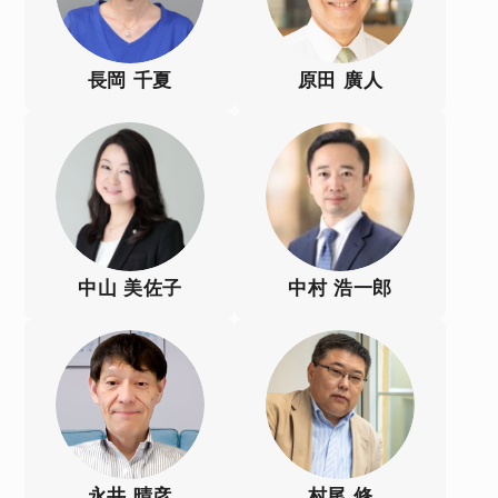
長岡 千夏
原田 廣人
中山 美佐子
中村 浩一郎
永井 晴彦
村尾 修