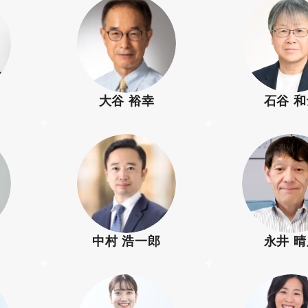
大谷 裕幸
石谷 
中村 浩一郎
永井 