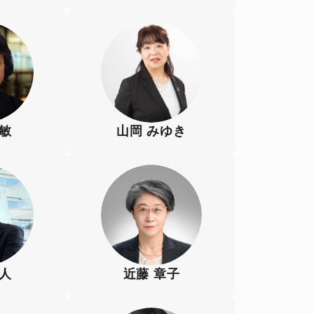
弘敏
山岡 みゆき
久人
近藤 章子