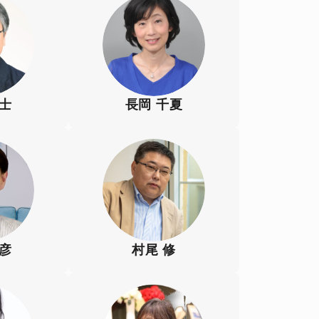
和士
長岡 千夏
晴彦
村尾 修