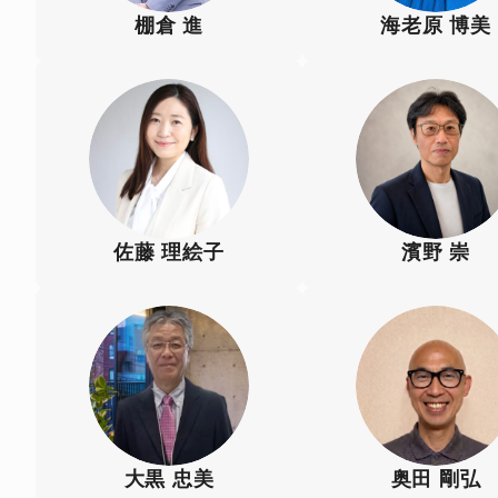
棚倉 進
海老原 博美
佐藤 理絵子
濱野 崇
大黒 忠美
奥田 剛弘