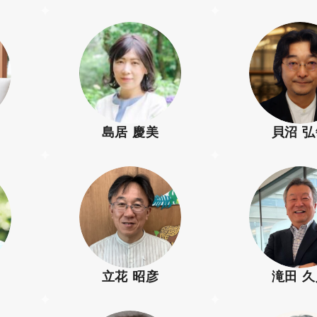
島居 慶美
貝沼 
立花 昭彦
滝田 