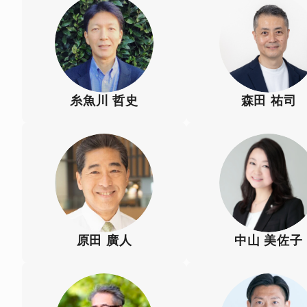
糸魚川 哲史
森田 祐司
原田 廣人
中山 美佐子