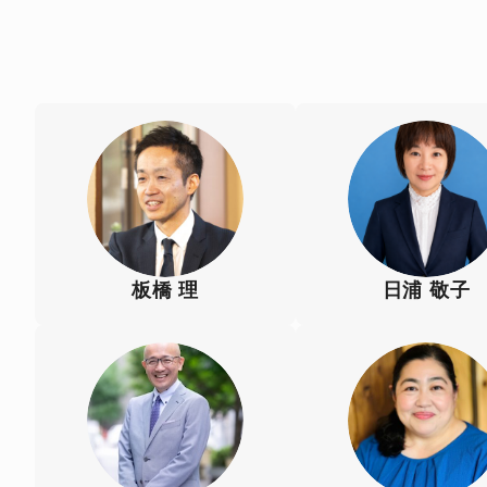
板橋 理
日浦 敬子