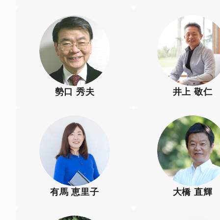
勢口 秀夫
井上 敬仁
有馬 恵里子
大橋 直輝