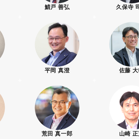
鯖戸 善弘
久保寺 
平岡 真澄
佐藤 
荒田 真一郎
山崎 