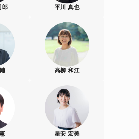
司郎
平川 真也
大輔
高柳 和江
正憲
星安 宏美