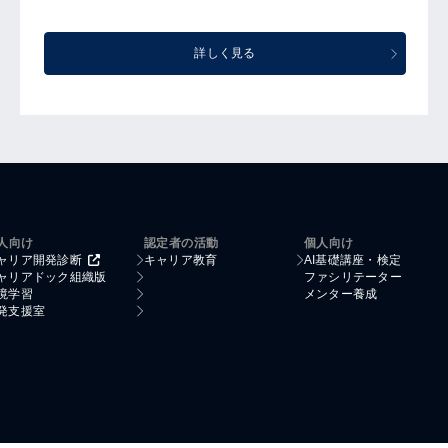
詳しく見る
人向け
認定者の活動
個人向け
ャリア開発診断
キャリア教育
AI基礎講座・検定
ャリアドック組織版
ファシリテーター
境学習
メンター養成
発支援室