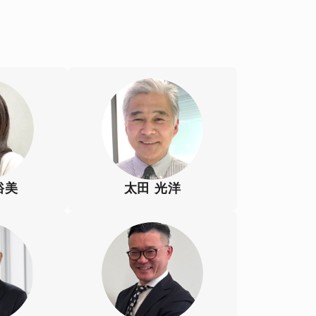
裕美
太田 光洋