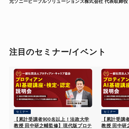
元ソニーピープルソリューションズ株式会社 代表取締役
注目のセミナー/イベント
セミナー
セミナー
【累計受講者900名以上！法政大学
【累計受講者
教授 田中研之輔監修】現代版プロテ
教授 田中研