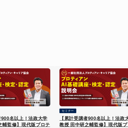
セミナー
900名以上！法政大学
【累計受講者900名以上！法政
之輔監修】現代版プロテ
教授 田中研之輔監修】現代版プ