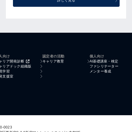
詳しく見る
人向け
認定者の活動
個人向け
ャリア開発診断
キャリア教育
AI基礎講座・検定
ャリアドック組織版
ファシリテーター
境学習
メンター養成
発支援室
0-0023