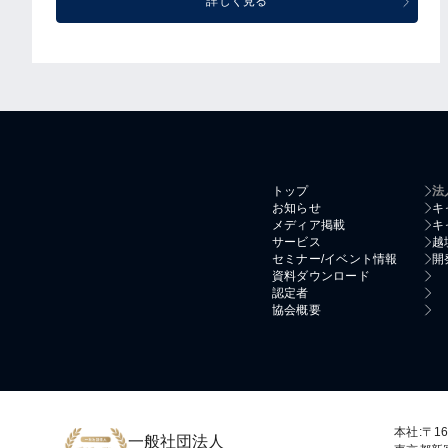
詳しく見る
トップ
法
お知らせ
キ
メディア掲載
キ
サービス
越
セミナー/イベント情報
開
資料ダウンロード
認定者
協会概要
本社:〒16
一般社団法人