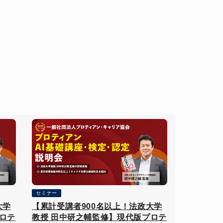
セミナー
大学
【累計受講者900名以上！法政大学
ロテ
教授 田中研之輔監修】現代版プロテ