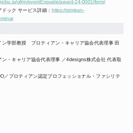
/jinjibu.jp/gfrm/eventEnquete/award-24-0001/form/
アドック サービス詳細：
https://protean-
eminar
イン学部教授 プロティアン・キャリア協会代表理事 田
・キャリア協会代表理事 ／4designs株式会社 代表取
社 COO／プロティアン認定プロフェッショナル・ファシリテ