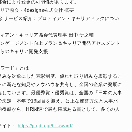
都合により変更の可能性があります。
ア協会・4designs株式会社 概要
念 サービス紹介：プロティアン・キャリアドックについ
ィアン・キャリア協会代表理事 田中 研之輔
エンゲージメント向上プラン＆キャリア開発アセスメント
からのキャリア開発支援
アワード」とは
組みを対象にした表彰制度。優れた取り組みを表彰するこ
ンに新たな知見やノウハウを共有し、全国の企業の発展に
指しています。最優秀賞・優秀賞は、全国の『日本の人事
で決定。本年で13回目を迎え、公正な運営方法と人事パ
納得感から、HR関連で最も権威ある賞として、多くの人
。
サイト：
https://jinjibu.jp/hr-award/