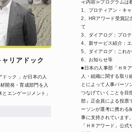
≪内容≫プログラムは
1、プロティアン・キャリ
2、HRアワード受賞記
て
3、ダイアログ：プロテ
4、新サービス紹介：
5、ダイアログ：これ
キャリアドック
6、お知らせ等
■日本の人事部「ＨＲ
人・組織に関する取り
ドック 」が日本の人
とによって人事パーソ
人材開発・育成部門を入
つなげていくことを目
来とエンゲージメント」
部』正会員による投票
ーソンが選考に携わる
事に支持されています
「ＨＲアワード」公式