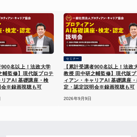
セミナー
900名以上！法政大学
【累計受講者900名以上！法政
之輔監修】現代版プロテ
教授 田中研之輔監修】現代版プ
リアAI 基礎講座・検
ィアン・キャリアAI 基礎講座・
明会※録画視聴も可
定・認定説明会※録画視聴も可
日
2026年9月9日