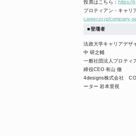
投票はこちら：
https:/
プロティアン・キャリ
career.or.jp/company-s
■登壇者
法政大学キャリアデザ
中 研之輔
一般社団法人プロティアン
締役CEO 有山 徹
4designs株式会
ーター 岩本里視