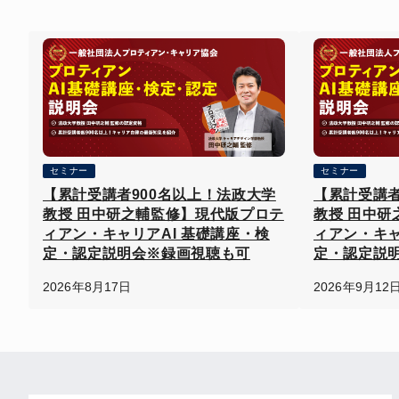
セミナー
セミナー
【累計受講者900名以上！法政大学
【累計受講者
教授 田中研之輔監修】現代版プロテ
教授 田中研
ィアン・キャリアAI 基礎講座・検
ィアン・キャ
定・認定説明会※録画視聴も可
定・認定説
2026年8月17日
2026年9月12