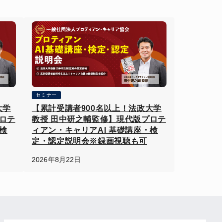
セミナー
大学
【累計受講者900名以上！法政大学
ロテ
教授 田中研之輔監修】現代版プロテ
検
ィアン・キャリアAI 基礎講座・検
定・認定説明会※録画視聴も可
2026年8月22日